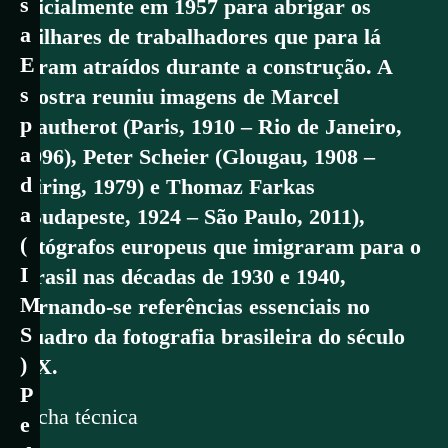
s
oficialmente em 1957 para abrigar os
a
milhares de trabalhadores que para lá
E
foram atraídos durante a construção. A
s
mostra reuniu imagens de Marcel
p
Gautherot (Paris, 1910 – Rio de Janeiro,
a
1996), Peter Scheier (Glougau, 1908 –
d
Airing, 1979) e Thomaz Farkas
a
(Budapeste, 1924 – São Paulo, 2011),
(
fotógrafos europeus que imigraram para o
I
Brasil nas décadas de 1930 e 1940,
M
tornando-se referências essenciais no
S
quadro da fotografia brasileira do século
)
XX.
P
Ficha técnica
e