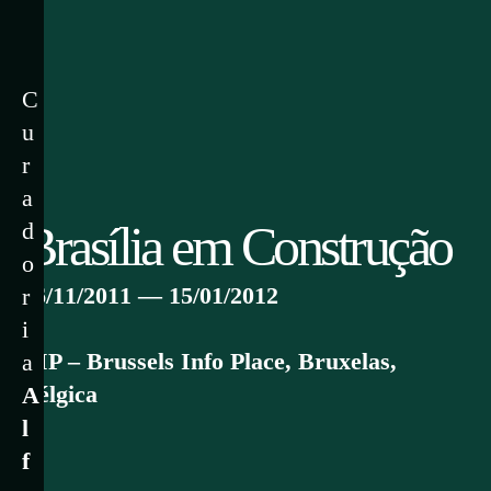
C
u
r
a
Brasília em Construção
d
o
16/11/2011 — 15/01/2012
r
i
BIP – Brussels Info Place, Bruxelas,
a
Bélgica
A
l
f