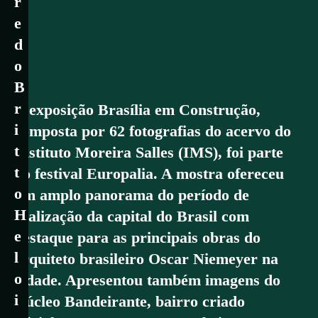
r
e
d
o
B
r
A exposição Brasília em Construção,
i
composta por 62 fotografias do acervo do
t
Instituto Moreira Salles (IMS), foi parte
t
do festival Europalia. A mostra ofereceu
o
um amplo panorama do período de
H
realização da capital do Brasil com
e
destaque para as principais obras do
l
arquiteto brasileiro Oscar Niemeyer na
o
cidade. Apresentou também imagens do
i
Núcleo Bandeirante, bairro criado