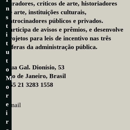
curadores, críticos de arte, historiadores
n
de arte, instituições culturais,
s
patrocinadores públicos e privados.
t
Participa de avisos e prêmios, e desenvolve
i
projetos para leis de incentivo nas três
t
esferas da administração pública.
u
t
Rua Gal. Dionísio, 53
o
Rio de Janeiro, Brasil
M
+55 21 3283 1558
o
r
e
Email
i
r