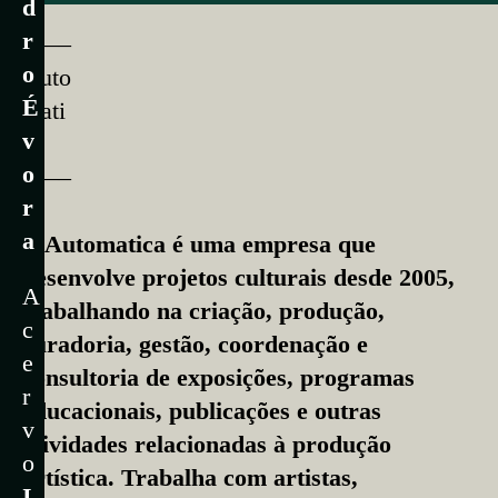
d
r
––––
o
Auto
É
mati
v
ca
o
––––
r
a
A Automatica é uma empresa que
desenvolve projetos culturais desde 2005,
A
trabalhando na criação, produção,
c
curadoria, gestão, coordenação e
e
consultoria de exposições, programas
r
educacionais, publicações e outras
v
atividades relacionadas à produção
o
artística. Trabalha com artistas,
I