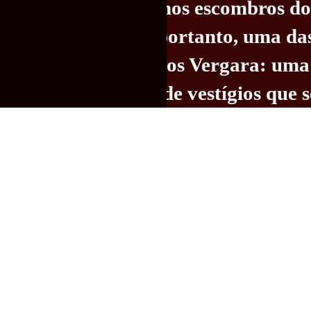
das celas recolhidas nos escombros 
 exposição aborda, portanto, uma da
na produção de Carlos Vergara: uma
ada pela impressão de vestígios que s
priações dos lugares visitados. “Iss
o de transitoriedade, sem deixar de
as no processo, as quais se tornaram
revela o artista. Ao longo dessa po
 décadas de vida artística, Carlos 
nsa pesquisa em materiais e técnica
e à imaginação.