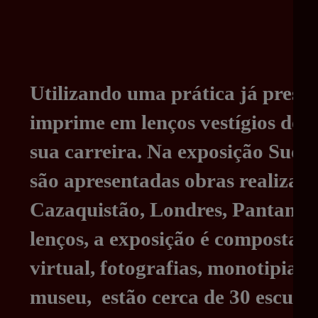
ur
a
d
or
Utilizando uma prática já prese
ia
imprime em lenços vestígios dos 
G
sua carreira. Na exposição Sudá
ui
são apresentadas obras realizad
lh
Cazaquistão, Londres, Pantanal,
er
lenços, a exposição é composta p
m
virtual, fotografias, monotipias
e
museu, estão cerca de 30 escult