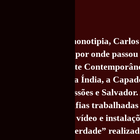
nte em sua obra, a monotipia, Carlo
diversos territórios por onde passou
rio, no Museu de Arte Contemporâne
as em lugares como a Índia, a Capadó
 São Miguel das Missões e Salvador.
or pinturas, fotografias trabalhadas
 em grande formato, vídeo e instalaçõ
uras do projeto “Liberdade” realiza