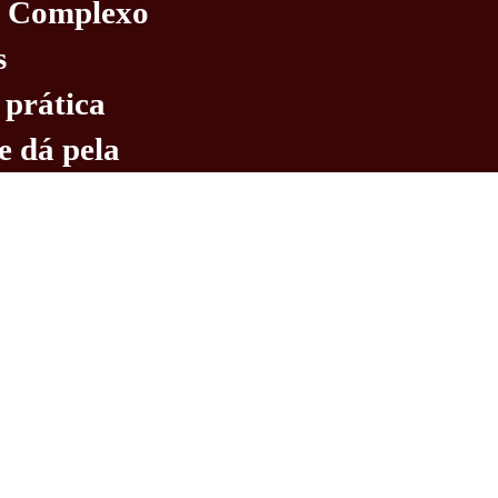
do Complexo
s
 prática
e dá pela
o é possível
 considerar as
 importantes no
ética do
Vergara
s de trabalho.