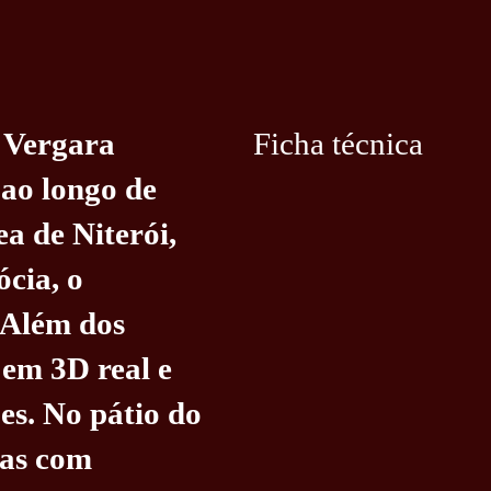
s Vergara
Ficha técnica
 ao longo de
a de Niterói,
cia, o
 Além dos
 em 3D real e
es. No pátio do
das com