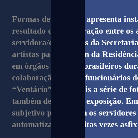
La
fe
Formas de Respirar apresenta instal
r
resultado da colaboração entre os a
A
servidora/es públicos da Secretar
ut
artistas participaram da Residênci
o
em órgãos públicos brasileiros dur
m
colaboração com os funcionários de
ati
“Ventário” e Rafa Éis a série de f
ca
também deu nome à exposição. Em
subjetivo para e com os servidores
Pr
automatizadas e muitas vezes asfix
od