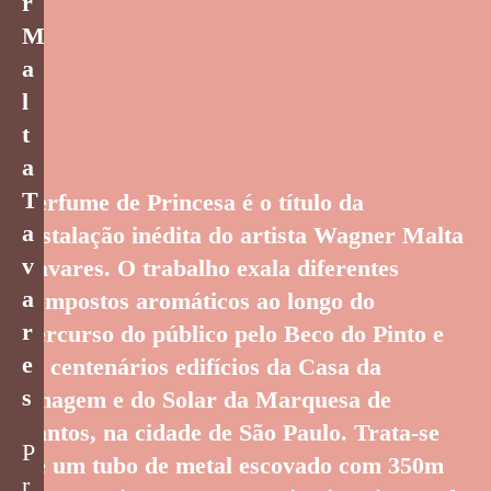
r
M
a
l
t
a
T
Perfume de Princesa é o título da
a
instalação inédita do artista Wagner Malta
v
Tavares. O trabalho exala diferentes
a
compostos aromáticos ao longo do
r
percurso do público pelo Beco do Pinto e
e
os centenários edifícios da Casa da
s
Imagem e do Solar da Marquesa de
Santos, na cidade de São Paulo. Trata-se
P
de um tubo de metal escovado com 350m
r