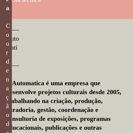
a
C
––––
o
Auto
o
mati
r
ca
d
––––
e
n
A Automatica é uma empresa que
a
desenvolve projetos culturais desde 2005,
ç
trabalhando na criação, produção,
ã
curadoria, gestão, coordenação e
o
consultoria de exposições, programas
d
educacionais, publicações e outras
e