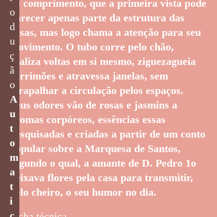
de comprimento, que a primeira vista pode
o
parecer apenas parte da estrutura das
d
casas, mas logo chama a atenção para seu
u
movimento. O tubo corre pelo chão,
ç
realiza voltas em si mesmo, ziguezagueia
ã
corrimões e atravessa janelas, sem
o
atrapalhar a circulação pelos espaços.
A
Seus odores vão de rosas e jasmins a
u
aromas corpóreos, essências essas
t
pesquisadas e criadas a partir de um conto
o
popular sobre a Marquesa de Santos,
m
segundo o qual, a amante de D. Pedro 1o
a
deixava flores pela casa para transmitir,
t
pelo cheiro, o seu humor no dia.
i
c
Ficha técnica