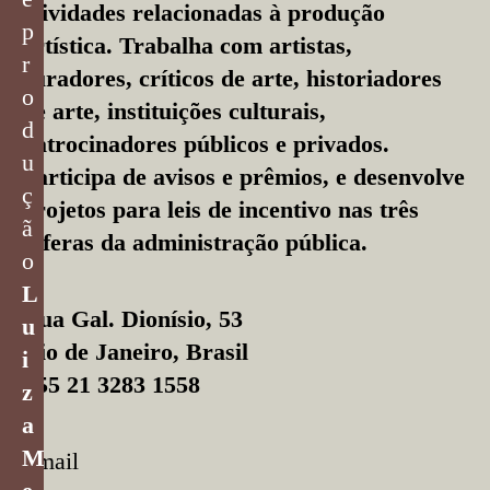
atividades relacionadas à produção
p
artística. Trabalha com artistas,
r
curadores, críticos de arte, historiadores
o
de arte, instituições culturais,
d
patrocinadores públicos e privados.
u
Participa de avisos e prêmios, e desenvolve
ç
projetos para leis de incentivo nas três
ã
esferas da administração pública.
o
L
Rua Gal. Dionísio, 53
u
Rio de Janeiro, Brasil
i
+55 21 3283 1558
z
a
M
Email